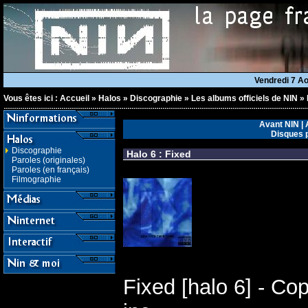
Vendredi 7 A
Vous êtes ici :
Accueil
»
Halos
»
Discographie
»
Les albums officiels de NIN
»
Avant NIN
|
Disques 
Discographie
Halo 6 : Fixed
Paroles (originales)
Paroles (en français)
Filmographie
Fixed [halo 6] - Co