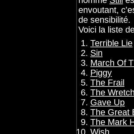
nommé
Still
es
envoutant, c'e
de sensibilité.
Voici la liste d
Terrible Lie
Sin
March Of T
Piggy
The Frail
The Wretc
Gave Up
The Great 
The Mark 
Wish