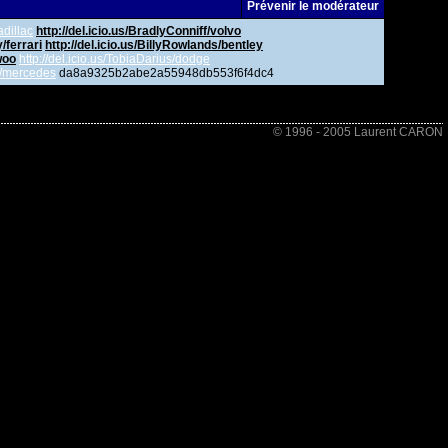
Prévenir le modérateur
adillac
http://del.icio.us/BradlyConniff/volvo
/ferrari
http://del.icio.us/BillyRowlands/bentley
woo
http://del.icio.us/TobiaDarius/dodge
ne/mercedes
da8a9325b2abe2a55948db553f6f4dc4
© 1996 - 2005 Laurent CARON