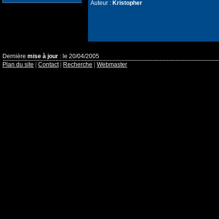
Auteur :
Kristopher
Dernière
mise à jour
: le 20/04/2005
Plan du site
|
Contact
|
Recherche
|
Webmaster