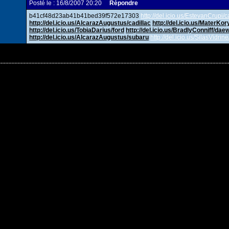
Posté le : 16/8/2007 20:20
Répondre
b41cf48d23ab41b41bed39f572e17303
http://del.icio.us/EstevanCrupi/c
http://del.icio.us/AlcarazAugustus/cadillac
http://del.icio.us/MaterKory
http://del.icio.us/TobiaDarius/ford
http://del.icio.us/BradlyConniff/dae
http://del.icio.us/AlcarazAugustus/subaru
http://del.icio.us/SilasVidri