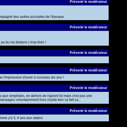
Prévenir le modérateur
compagné des autres accolytes de l'époque.
Prévenir le modérateur
 ya du rss dedans c trop bien !
Prévenir le modérateur
Prévenir le modérateur
'ai l'impression d'avoir à nouveau dix ans !
Prévenir le modérateur
us que simplistes, en dehors de l'apoint lol mais c'est pas une
essages volontairement hors charte ben ca fait ca...
Prévenir le modérateur
omme y'a 3, 4 ans aux states!