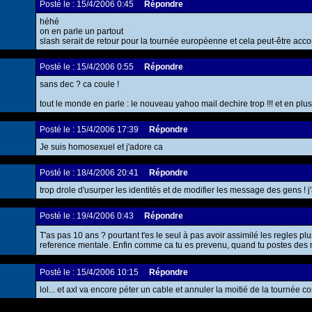
Posté le : 15/4/2006 0:45
Répondre
héhé
on en parle un partout
slash serait de retour pour la tournée européenne et cela peut-être ac
Posté le : 15/4/2006 0:55
Répondre
sans dec ? ca coule !
tout le monde en parle : le nouveau yahoo mail dechire trop !!! et en plus
Posté le : 15/4/2006 17:39
Répondre
Je suis homosexuel et j'adore ca
Posté le : 18/4/2006 20:41
Répondre
trop drole d'usurper les identités et de modifier les message des gens ! j
Posté le : 19/4/2006 0:43
Répondre
T'as pas 10 ans ? pourtant t'es le seul à pas avoir assimilé les regles pl
reference mentale. Enfin comme ca tu es prevenu, quand tu postes des m
Posté le : 15/4/2006 10:15
Répondre
lol... et axl va encore péter un cable et annuler la moitié de la tournée c