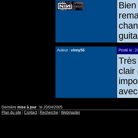
Bien
rema
chan
guit
Auteur :
vinny56
Posté le :
Très
clai
impo
avec
Dernière
mise à jour
: le 20/04/2005
Plan du site
|
Contact
|
Recherche
|
Webmaster