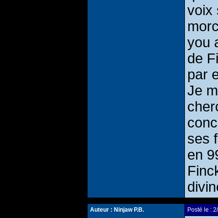
voix
morc
you 
de F
par 
Je m
cherc
conc
ses 
en 9
Finc
divi
Auteur :
Ninjaw P.B.
Posté le :