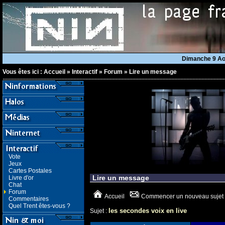
Dimanche 9 A
Vous êtes ici :
Accueil
»
Interactif
»
Forum
»
Lire un message
Vote
Jeux
Cartes Postales
Lire un message
Livre d'or
Chat
Forum
Accueil
Commencer un nouveau sujet
Commentaires
Quel Trent êtes-vous ?
les secondes voix en live
Sujet :