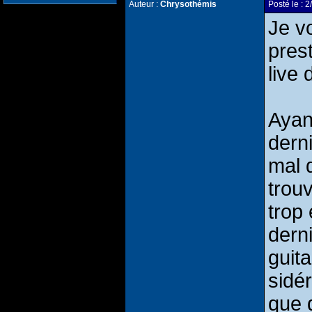
Auteur :
Chrysothémis
Posté le :
Je vo
pres
live 
Ayan
dern
mal 
trou
trop
dern
guit
sidé
que 