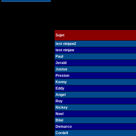
Sujet
test ninjaw2
test ninjaw
Paul
Jerald
Justus
Preston
Kenny
Eddy
Angel
Roy
Rickey
Noel
Bilal
Demarco
Cordell