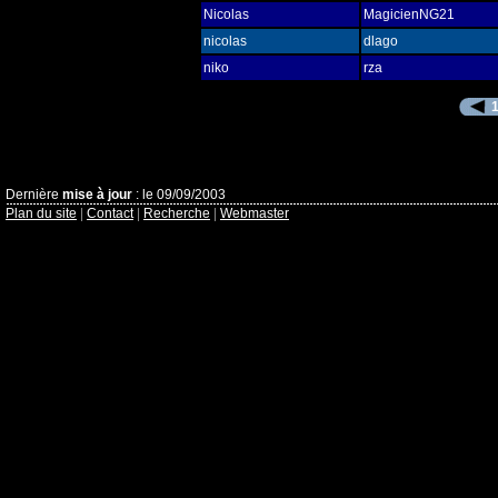
Nicolas
MagicienNG21
nicolas
dlago
niko
rza
Dernière
mise à jour
: le 09/09/2003
Plan du site
|
Contact
|
Recherche
|
Webmaster