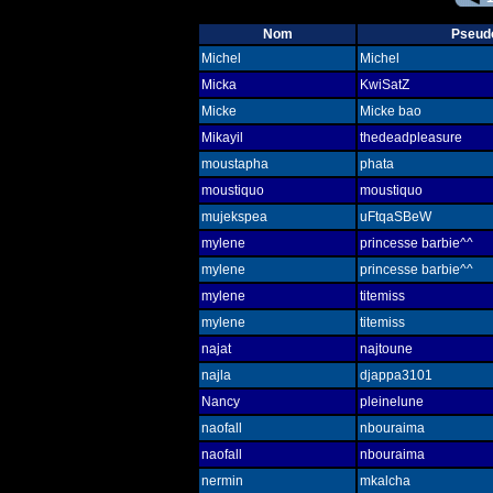
Nom
Pseud
Michel
Michel
Micka
KwiSatZ
Micke
Micke bao
Mikayil
thedeadpleasure
moustapha
phata
moustiquo
moustiquo
mujekspea
uFtqaSBeW
mylene
princesse barbie^^
mylene
princesse barbie^^
mylene
titemiss
mylene
titemiss
najat
najtoune
najla
djappa3101
Nancy
pleinelune
naofall
nbouraima
naofall
nbouraima
nermin
mkalcha