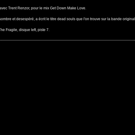
lé avec Trent Renzor, pour le mix Get Down Make Love.
mbre et desespéré, a écrit le titre dead souls que l'on trouve sur la bande original
e Fragile, disque left, piste 7.