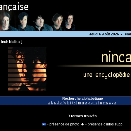
Jeudi 6 Août 2026
Pla
 Inch Nails
»
j
Recherche alphabétique
a
b
c
d
e
f
g
h
i
j
k
l
m
n
o
p
q
r
s
t
u
v
w
x
y
z
3 termes trouvés
= présence de photo
= présence d'infos supp.