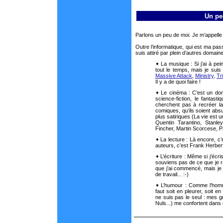
Un pe
Parlons un peu de moi. Je m’appelle 
Outre l’informatique, qui est ma pass
suis attiré par plein d’autres domaine
La musique : Si j’ai à pei
tout le temps, mais je sui
Massive Attack
,
Ministry
,
Tr
Il y a de quoi faire !
Le cinéma : C’est un doma
science-fiction, le fantasti
cherchent pas à recréer la r
comiques, qu’ils soient absur
plus satiriques (La vie est un
Quentin Tarantino, Stanl
Fincher, Martin Scorcese, Pa
La lecture : Là encore, c’
auteurs, c’est Frank Herber
L’écriture : Même si j’écr
souviens pas de ce que je ra
que j’ai commencé, mais je
de travail... :-)
L’humour : Comme l’homme
faut soit en pleurer, soit en
ne suis pas le seul : mes 
Nuls...) me confortent dans 