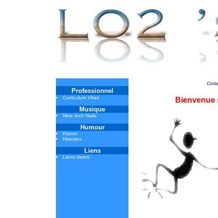
Cett
Professionnel
Curriculum Vitae
Bienvenue 
Musique
Nine Inch Nails
Humour
Pierrot
Histoires
Liens
Liens divers